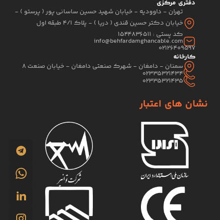
دفتری مرکزی
تهران - داوودیه - خیابان شهید حسین ساسانی پور ( پرستو ) -
خیابان دکتر حسین قندی ( دریا ) - پلاک 4/1 طبقه اول
کد پستی : 1544836511
info@behfardamghancable.com
02126409597
کارخانه
سمنان - دامغان - شهرک صنعتی دامغان - خیابان صنعت 8
02335321434
02335321435
نشان های اعتبار