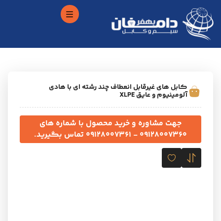
کابل های غیرقابل انعطاف چند رشته ای با هادی
آلومینیوم و عایق XLPE
جهت مشاوره و خرید محصول با شماره های
09۱28007360 - 09128007361 تماس بگیرید.