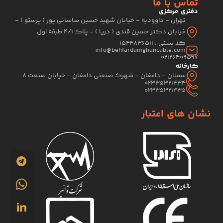
تماس با ما
دفتری مرکزی
تهران - داوودیه - خیابان شهید حسین ساسانی پور ( پرستو ) -
خیابان دکتر حسین قندی ( دریا ) - پلاک 4/1 طبقه اول
کد پستی : 1544836511
info@behfardamghancable.com
02126409597
کارخانه
سمنان - دامغان - شهرک صنعتی دامغان - خیابان صنعت 8
02335321434
02335321435
نشان های اعتبار