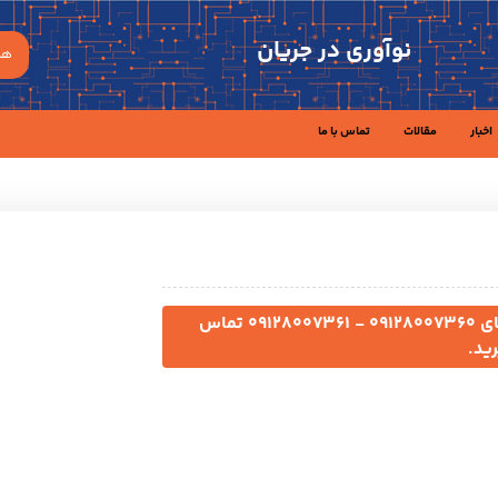
نوآوری در جریان
هم
اخبار
مقالات
تماس با ما
جهت مشاوره و خرید محصول با شماره های 09۱28007360 - 09128007361 تماس
ید.