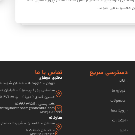
سانایی آلومینیوم کمتر از مس است، اما در پروژه هایی که
مئن محسوب می شوند.
دسترسی سریع
تماس با ما
دفتری مرکزی
خانه
تهران - داوودیه - خیابان شهید 
ساسانی پور ( پرستو ) - خیابان د
درباره ما
حسین قندی ( دریا ) - پلاک 4/1 طبقه اول
محصولات
کد پستی : 1544836511
info@behfardamghancable.com
رویدادها
02126409597
کارخانه
افتخارات
سمنان - دامغان - شهرک صنعتی 
- خیابان صنعت 8
اخبار
02335321434