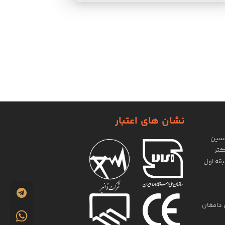
نشان های اعتبار
حسین
کتر
دامغان