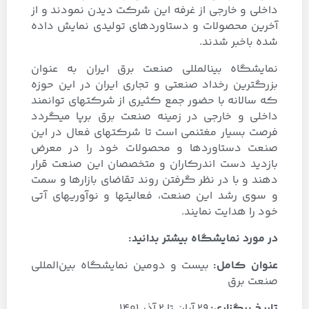
داخلی و خارجی از غرفه این شرکت دیدن نمودند و از
آخرین محصولات و دستاوردهای تولیدی نمایش داده
شده باخبر شدند.
نمايشگاه بين­المللي صنعت برق ايران به عنوان
بزرگترين رخداد صنعتي و تجاري ايران در اين حوزه
كه سالانه با حضور جمع كثيري از شركت­هاي توانمند
داخلي و خارجي در زمينه صنعت برق برپا مي­گردد
فرصت بسيار مغتنمي است تا شركت­هاي فعال در اين
صنعت دستاوردها و محصولات خود را در معرض
بازديد دست اندركاران و متخصصان اين صنعت قرار
دهند و با در نظر گرفتن روند تقاضاي بازارها و سمت
و سوي رشد اين صنعت، فعاليت­ها و نوآوري­هاي آتي
خود را هدايت نمايند.
در مورد نمایشگاه بیشتر بدانید:
عنوان کامل
:
بیست و دومین نمایشگاه بین‌المللی
صنعت برق
تاریخ برگزاری:
29 آبان تا 2 آذر 1401