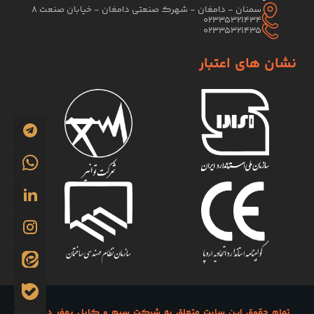
سمنان - دامغان - شهرک صنعتی دامغان - خیابان صنعت 8
02335321434
02335321435
نشان های اعتبار
تمام حقوق این سایت متعلق به شرکت سیم و کابل بهفر دامغان