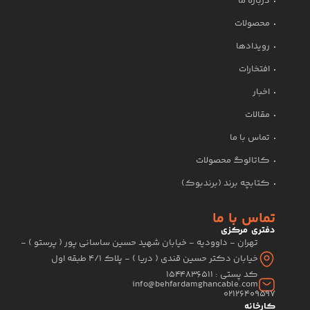
درباره ما
محصولات
رویدادها
افتخارات
اخبار
مقالات
تماس با ما
کاتالوگ محصولات
کتابچه برند (برندبوک)
تماس با ما
دفتری مرکزی
تهران - داوودیه - خیابان شهید حسین ساسانی پور ( پرستو ) -
خیابان دکتر حسین قندی ( دریا ) - پلاک 4/1 طبقه اول
کد پستی : 1544836511
info@behfardamghancable.com
02126409597
کارخانه