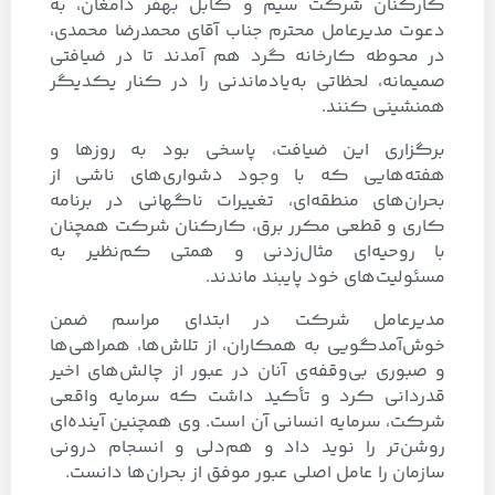
کارکنان شرکت سیم و کابل بهفر دامغان، به
دعوت مدیرعامل محترم جناب آقای محمدرضا محمدی،
در محوطه کارخانه گرد هم آمدند تا در ضیافتی
صمیمانه، لحظاتی به‌یادماندنی را در کنار یکدیگر
هم­نشینی کنند.
برگزاری این ضیافت، پاسخی بود به روزها و
هفته‌هایی که با وجود دشواری‌های ناشی از
بحران‌های منطقه‌ای، تغییرات ناگهانی در برنامه
کاری و قطعی مکرر برق، کارکنان شرکت هم­چنان
با روحیه‌ای مثال‌زدنی و همتی کم‌نظیر به
مسئولیت‌های خود پایبند ماندند.
مدیرعامل شرکت در ابتدای مراسم ضمن
خوش‌آمدگویی به همکاران، از تلاش‌ها، همراهی‌ها
و صبوری بی‌وقفه‌ی آنان در عبور از چالش‌های اخیر
قدردانی کرد و تأکید داشت که سرمایه واقعی
شرکت، سرمایه انسانی آن است. وی هم­چنین آینده‌ای
روشن‌تر را نوید داد و هم‌دلی و انسجام درونی
سازمان را عامل اصلی عبور موفق از بحران‌ها دانست.