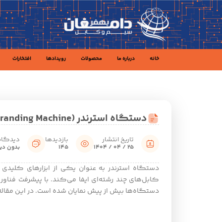
خانه
درباره ما
محصولات
رویدادها
افتخارات
دستگاه استرندر (Stranding Machine)
تاریخ انتشار
بازدیدها
دیدگاه
25 / 04 / 1404
145
بدون دی
دستگاه استرندر به عنوان یکی از ابزارهای کلیدی 
کابل‌های چند رشته‌ای ایفا می‌کند. با پیشرفت فناو
دستگاه‌ها بیش از پیش نمایان شده است. در این مقاله ب