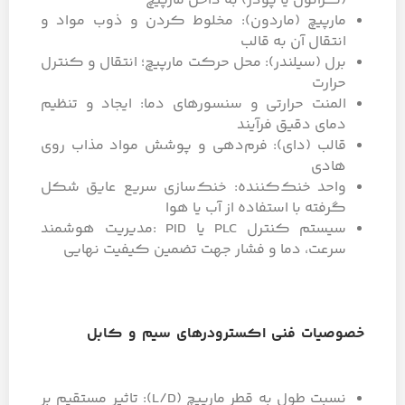
(گرانول یا پودر) به داخل مارپیچ
مارپیچ (ماردون): مخلوط کردن و ذوب مواد و
انتقال آن به قالب
برل (سیلندر): محل حرکت مارپیچ؛ انتقال و کنترل
حرارت
المنت حرارتی و سنسورهای دما: ایجاد و تنظیم
دمای دقیق فرآیند
قالب (دای): فرم‌دهی و پوشش مواد مذاب روی
هادی
واحد خنک‌کننده: خنک‌سازی سریع عایق شکل
گرفته با استفاده از آب یا هوا
سیستم کنترل PLC یا PID :مدیریت هوشمند
سرعت، دما و فشار جهت تضمین کیفیت نهایی
خصوصیات فنی اکسترودرهای سیم و کابل
نسبت طول به قطر مارپیچ (L/D): تاثیر مستقیم بر