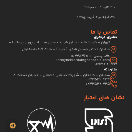
کاتالوگ محصولات
کتابچه برند (برندبوک)
تماس با ما
دفتری مرکزی
تهران - داوودیه - خیابان شهید حسین ساسانی پور ( پرستو ) -
خیابان دکتر حسین قندی ( دریا ) - پلاک 4/1 طبقه اول
کد پستی : 1544836511
info@behfardamghancable.com
02126409597
کارخانه
سمنان - دامغان - شهرک صنعتی دامغان - خیابان صنعت 8
02335321434
02335321435
نشان های اعتبار