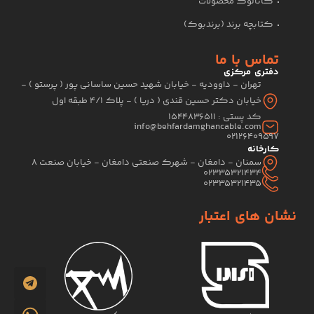
کاتالوگ محصولات
کتابچه برند (برندبوک)
تماس با ما
دفتری مرکزی
تهران - داوودیه - خیابان شهید حسین ساسانی پور ( پرستو ) -
خیابان دکتر حسین قندی ( دریا ) - پلاک 4/1 طبقه اول
کد پستی : 1544836511
info@behfardamghancable.com
02126409597
کارخانه
سمنان - دامغان - شهرک صنعتی دامغان - خیابان صنعت 8
02335321434
02335321435
نشان های اعتبار